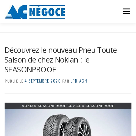
Aller
au
Menu
contenu
Nos services
Nos actualités
Découvrez le nouveau Pneu Toute
Où nous trouver ?
Suivi de colis
Se connecter
Saison de chez Nokian : le
SEASONPROOF
4 SEPTEMBRE 2020
LPB_ACN
PUBLIÉ LE
PAR